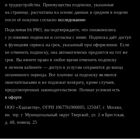
тратите много времени на поиск и вручную поднимаете
и трудоустройства. Преимущества подписки, указанные
резюме
на странице, рассчитаны на основе данных в среднем в неделю
после её покупки согласно
хотите сравнить себя с конкурентами и оценить шансы
исследованию
Подключая hh PRO, вы подтверждаете, что ознакомились
с условиями подписки и согласны с ними. Подписка даёт доступ
к функциям сервиса на срок, указанный при оформлении. Если
не отменить подписку, она автоматически продлится на тот же
срок. Вы имеете право в любое время отменить подписку
в личном кабинете — доступ к услугам сохранится до конца
оплаченного периода. Все платежи за подписку являются
окончательными и не подлежат возврату, кроме случаев,
предусмотренных законодательством. Полные условия есть
в оферте
ООО «Хэдхантер», ОГРН 1067761906805, 125047, г. Москва,
вн. тер. г. Муниципальный округ Тверской, ул. 2-я Брестская,
д. 48, помещ. 25