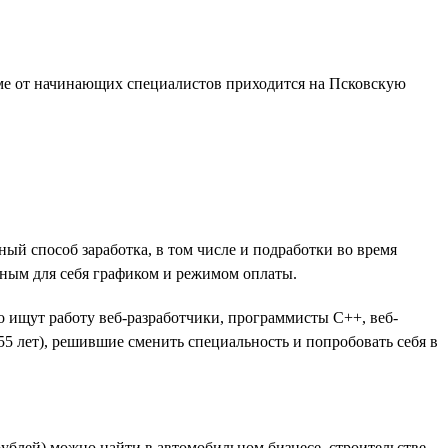
юме от начинающих специалистов приходится на Псковскую
ый способ заработка, в том числе и подработки во время
бным для себя графиком и режимом оплаты.
 ищут работу веб-разработчики, программисты C++, веб-
5 лет), решившие сменить специальность и попробовать себя в
рублей) можно найти в автомобильном бизнесе, строительстве,