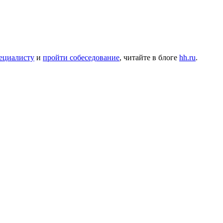
ециалисту
и
пройти собеседование
, читайте в блоге
hh.ru
.