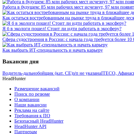
Работа в будущем: 85 млн рабочих мест исчезнут, 97 млн появят
Как остаться востребованным на рынке труда в ближайшее дес
Я б в экологи пошел! Стоит ли идти работать в экосферу?
Сфера судостроения в России: с начала года требуется более 10
Как выбрать ИТ-специальность и начать карьеру
Вакансии дня
Водитель-дальнобойщик (кат. CE)
з/п не указана
ITECO, Афанас
HeadHunter
Размещение вакансий
Поиск по резюме
О компании
Наши вакансии
Реклама на сайте
Требования к ПО
Безопасный HeadHunter
HeadHunter API
Партнерам