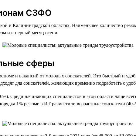
гионам СЗФО
ской и Калининградской областях. Наименьшее количество рез
ом и в первый месяц осени.
льные сферы
езюме и вакансий от молодых соискателей. Это быстрый и удобн
дходят для соискателей, желающих временно подработать с удо
%). Среди начинающих специалистов в этой области чаще всего
орядка 1% резюме в ИТ разместили возрастные соискатели (40–5
х специалистов за 3-й квартал 2021 года (от 45 000 до 52 000 