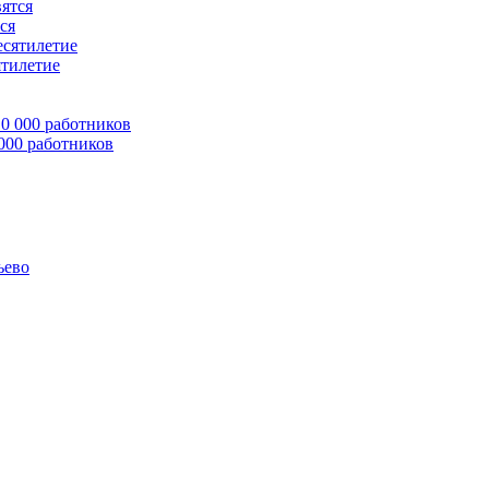
ся
ятилетие
 000 работников
ьево