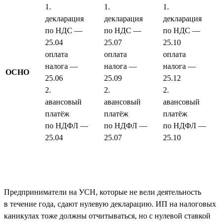
1.
1.
1.
декларация
декларация
декларация
по НДС —
по НДС —
по НДС —
25.04
25.07
25.10
оплата
оплата
оплата
налога —
налога —
налога —
ОСНО
25.06
25.09
25.12
2.
2.
2.
авансовый
авансовый
авансовый
платёж
платёж
платёж
по НДФЛ —
по НДФЛ —
по НДФЛ —
25.04
25.07
25.10
Предприниматели на УСН, которые не вели деятельность
в течение года, сдают нулевую декларацию. ИП на налоговых
каникулах тоже должны отчитываться, но с нулевой ставкой