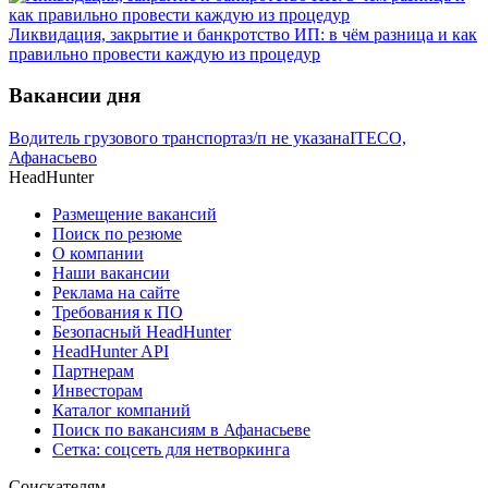
Ликвидация, закрытие и банкротство ИП: в чём разница и как
правильно провести каждую из процедур
Вакансии дня
Водитель грузового транспорта
з/п не указана
ITECO,
Афанасьево
HeadHunter
Размещение вакансий
Поиск по резюме
О компании
Наши вакансии
Реклама на сайте
Требования к ПО
Безопасный HeadHunter
HeadHunter API
Партнерам
Инвесторам
Каталог компаний
Поиск по вакансиям в Афанасьеве
Сетка: соцсеть для нетворкинга
Соискателям