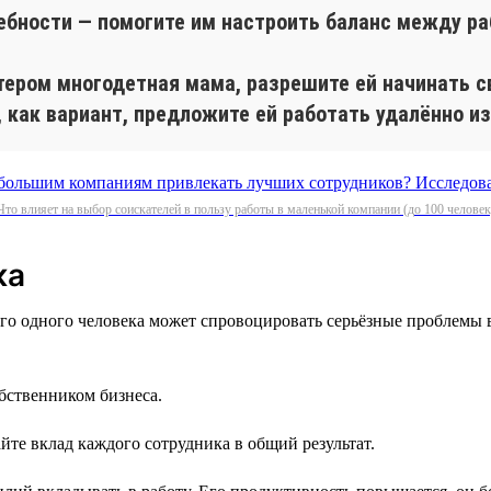
ебности — помогите им настроить баланс между ра
лтером многодетная мама, разрешите ей начинать с
, как вариант, предложите ей работать удалённо из
Что влияет на выбор соискателей в пользу работы в маленькой компании (до 100 человек
ка
го одного человека может спровоцировать серьёзные проблемы 
обственником бизнеса.
йте вклад каждого сотрудника в общий результат.