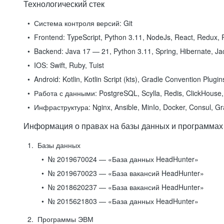
Технологический стек
Система контроля версий:
Git
Frontend:
TypeScript, Python 3.11, NodeJs, React, Redux, R
Backend:
Java 17 — 21, Python 3.11, Spring, Hibernate, Jac
IOS:
Swift, Ruby, Tuist
Android:
Kotlin, Kotlin Script (kts), Gradle Convention Plugi
Работа с данными:
PostgreSQL, Scylla, Redis, ClickHouse, 
Инфраструктура:
Nginx, Ansible, MinIo, Docker, Consul, G
Информация о правах на базы данных и программах
Базы данных
№ 2019670024 — «База данных HeadHunter»
№ 2019670023 — «База вакансий HeadHunter»
№ 2018620237 — «База вакансий HeadHunter»
№ 2015621803 — «База данных HeadHunter»
Программы ЭВМ