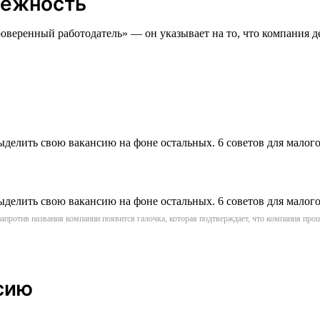
дёжность
оверенный работодатель» — он указывает на то, что компания де
апротив названия компании появится галочка, которая подтверждает, что компания пр
сию