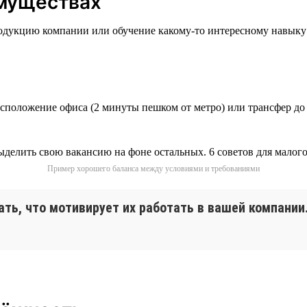
имуществах
родукцию компании или обучение какому-то интересному навыку з
асположение офиса (2 минуты пешком от метро) или трансфер до
Пример хорошего баланса между условиями и требованиями
ать, что мотивирует их работать в вашей компани