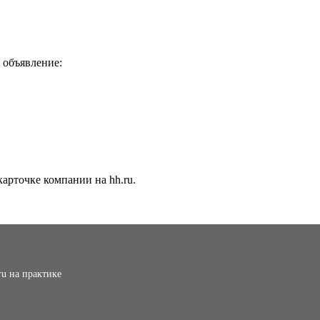
 объявление:
арточке компании на hh.ru.
ru на практике