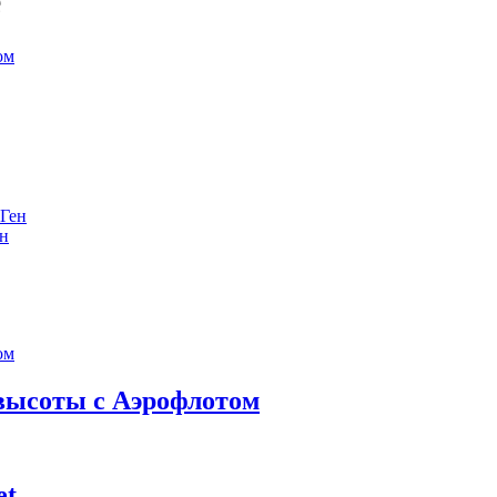
е
ен
 высоты с Аэрофлотом
et