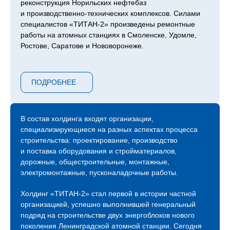
реконструкция Норильских нефтебаз
и производственно-технических комплексов. Силами
специалистов «ТИТАН‑2» произведены ремонтные
работы на атомных станциях в Смоленске, Удомле,
Ростове, Саратове и Нововоронеже.
Сейчас компания продолжает возведение следующей
очереди ЛАЭС – 7 и 8 блоков, градирни второго
ПОДРОБНЕЕ
энергоблока Курской АЭС, инновационный проект
ОДЭК «Прорыв» с реактором на быстрых нейтронах
в Северске, Центра коллективного пользования
«Сибирский кольцевой источник фотонов»
В состав холдинга входят организации,
в Новосибирске, инновационного центра обработки
специализирующиеся на разных аспектах процесса
данных «Иннополис» в Татарстане и прочих.
строительства: проектирование, производство
и поставка оборудования и стройматериалов,
С 2015 года холдинг «ТИТАН‑2» присутствует
дорожные, общестроительные, монтажные,
на международной арене атомных строек и на
электромонтажные, пусконаладочные работы.
сегодняшний день мы являемся генеральными
и ключевыми подрядчиками строительных площадок
Холдинг «ТИТАН‑2» стал первой в истории частной
АЭС «Аккую» в Турции, АЭС «Эль-Дабаа» в Египте,
организацией, успешно выполнившей генеральный
АЭС «Пакш-2» в Венгрии.
подряд на строительстве двух энергоблоков нового
Компания растет, активно развивается и продолжает
поколения Ленинградской атомной станции. Сегодня