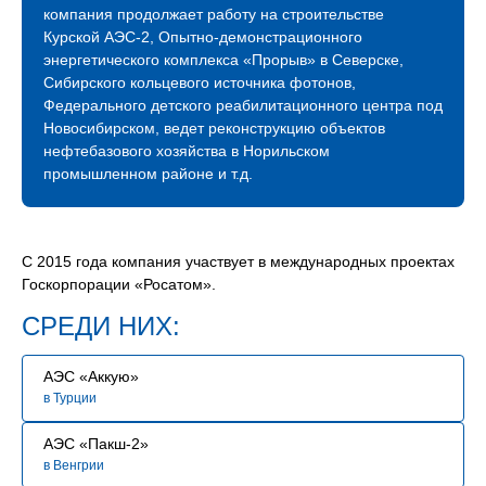
международное сотрудничество. Благодаря
компания продолжает работу на строительстве
профессионализму наших строителей мы успешно
Курской АЭС-2, Опытно-демонстрационного
строим и развиваем атомное будущее России.
энергетического комплекса «Прорыв» в Северске,
Сибирского кольцевого источника фотонов,
В связи с расширением географии и увеличением
Федерального детского реабилитационного центра под
количества объектов сегодня мы нуждаемся
Новосибирском, ведет реконструкцию объектов
в специалистах, знающих свое дело и готовых вместе
нефтебазового хозяйства в Норильском
строить сложные промышленные объекты.
промышленном районе и т.д.
Мы будем рады видеть Вас в нашей команде!
С 2015 года компания участвует в международных проектах
Госкорпорации «Росатом».
СРЕДИ НИХ:
АЭС «Аккую»
в Турции
АЭС «Пакш-2»
в Венгрии