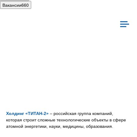
Вакансии
660
иальная ответственность
Культура
Холдинг «ТИТАН‑2»
– российская группа компаний,
которая строит сложные технологические объекты в сфере
атомной энергетики, науки, медицины, образования.