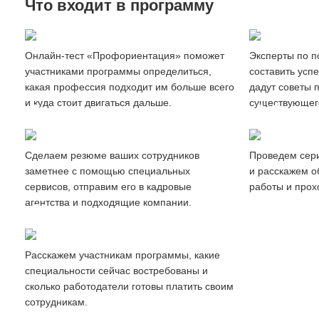
Что входит в программу
Создание
Профориентация сотрудников
резюме
Онлайн-тест «Профориентация» поможет
Эксперты по п
участниками программы определиться,
составить усп
какая профессия подходит им больше всего
дадут советы 
и куда стоит двигаться дальше.
существующег
Продвижение
Вебинары
резюме
и мастер-
Cделаем резюме ваших сотрудников
Проведем сер
заметнее с помощью специальных
и расскажем о
сервисов, отправим его в кадровые
работы и прох
агентства и подходящие компании.
Обзор
рынка труда
Расскажем участникам программы, какие
специальности сейчас востребованы и
сколько работодатели готовы платить своим
сотрудникам.