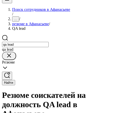
Поиск сотрудников в Афанасьеве
/
/
...
резюме в Афанасьеве
/
QA lead
qa lead
Резюме
Найти
Резюме соискателей на
должность QA lead в