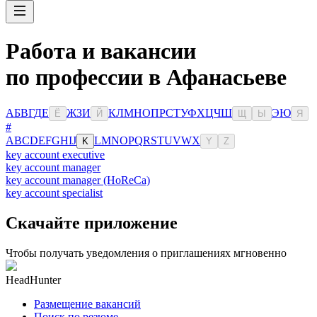
Работа и вакансии
по профессии в Афанасьеве
А
Б
В
Г
Д
Е
Ж
З
И
К
Л
М
Н
О
П
Р
С
Т
У
Ф
Х
Ц
Ч
Ш
Э
Ю
Ё
Й
Щ
Ы
Я
#
A
B
C
D
E
F
G
H
I
J
L
M
N
O
P
Q
R
S
T
U
V
W
X
K
Y
Z
key account executive
key account manager
key account manager (HoReCa)
key account specialist
Скачайте приложение
Чтобы получать уведомления о приглашениях мгновенно
HeadHunter
Размещение вакансий
Поиск по резюме