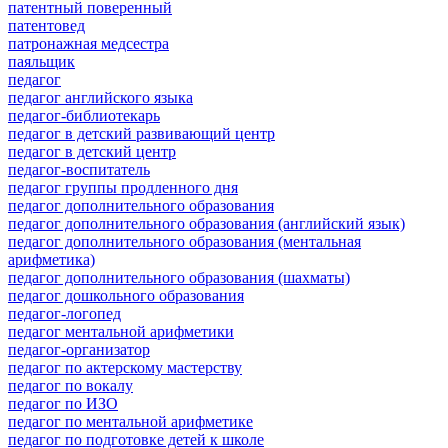
патентный поверенный
патентовед
патронажная медсестра
паяльщик
педагог
педагог английского языка
педагог-библиотекарь
педагог в детский развивающий центр
педагог в детский центр
педагог-воспитатель
педагог группы продленного дня
педагог дополнительного образования
педагог дополнительного образования (английский язык)
педагог дополнительного образования (ментальная
арифметика)
педагог дополнительного образования (шахматы)
педагог дошкольного образования
педагог-логопед
педагог ментальной арифметики
педагог-организатор
педагог по актерскому мастерству
педагог по вокалу
педагог по ИЗО
педагог по ментальной арифметике
педагог по подготовке детей к школе