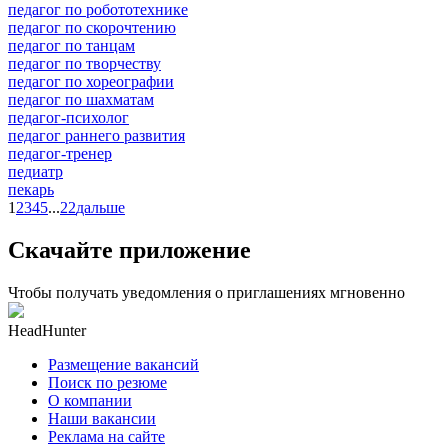
педагог по робототехнике
педагог по скорочтению
педагог по танцам
педагог по творчеству
педагог по хореографии
педагог по шахматам
педагог-психолог
педагог раннего развития
педагог-тренер
педиатр
пекарь
1
2
3
4
5
...
22
дальше
Скачайте приложение
Чтобы получать уведомления о приглашениях мгновенно
HeadHunter
Размещение вакансий
Поиск по резюме
О компании
Наши вакансии
Реклама на сайте