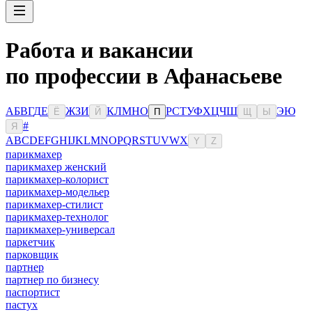
Работа и вакансии
по профессии в Афанасьеве
А
Б
В
Г
Д
Е
Ж
З
И
К
Л
М
Н
О
Р
С
Т
У
Ф
Х
Ц
Ч
Ш
Э
Ю
Ё
Й
П
Щ
Ы
#
Я
A
B
C
D
E
F
G
H
I
J
K
L
M
N
O
P
Q
R
S
T
U
V
W
X
Y
Z
парикмахер
парикмахер женский
парикмахер-колорист
парикмахер-модельер
парикмахер-стилист
парикмахер-технолог
парикмахер-универсал
паркетчик
парковщик
партнер
партнер по бизнесу
паспортист
пастух