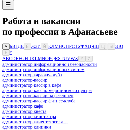
Работа и вакансии
по профессии в Афанасьеве
Б
В
Г
Д
Е
Ж
З
И
К
Л
М
Н
О
П
Р
С
Т
У
Ф
Х
Ц
Ч
Ш
Э
Ю
А
Ё
Й
Щ
Ы
#
Я
A
B
C
D
E
F
G
H
I
J
K
L
M
N
O
P
Q
R
S
T
U
V
W
X
Y
Z
администратор информационной безопасности
администратор информационных систем
администратор караоке-клуба
администратор-кассир
администратор-кассир в кафе
администратор-кассир медицинского центра
администратор-кассир на ресепшен
администратор-кассир фитнес-клуба
администратор кафе
администратор квеста
администратор кинотеатра
администратор клиентского зала
администратор клиники