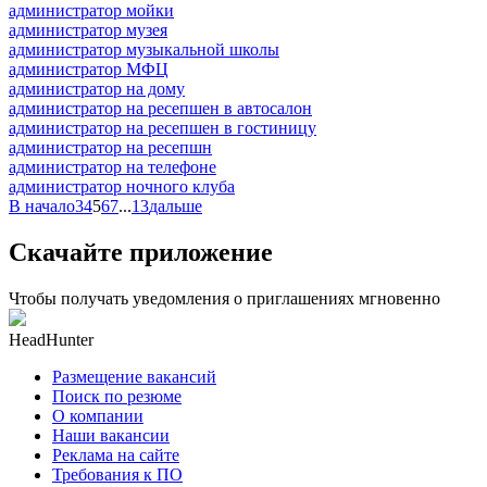
администратор мойки
администратор музея
администратор музыкальной школы
администратор МФЦ
администратор на дому
администратор на ресепшен в автосалон
администратор на ресепшен в гостиницу
администратор на ресепшн
администратор на телефоне
администратор ночного клуба
В начало
3
4
5
6
7
...
13
дальше
Скачайте приложение
Чтобы получать уведомления о приглашениях мгновенно
HeadHunter
Размещение вакансий
Поиск по резюме
О компании
Наши вакансии
Реклама на сайте
Требования к ПО