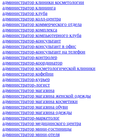
администратор клиники косметологии
администратор клининга
администратор клуба
администратор колл-центра
администратор коммерческого отдела
администратор комплекса
администратор компьютерного клуба
администратор-консультант
администратор-консультант в офис
администратор-консультант на телефон
администратор-контролер
администратор-координатор
администратор косметологической клиники
администратор кофейни
администратор-курьер
администратор-логист
администратор магазина
администратор магазина женской одежды
администратор магазина косметики
администратор магазина обуви
администратор магазина одежды
администратор-маркетолог
администратор медицинского центра
администратор мини-гостиницы
администратор мини-отеля