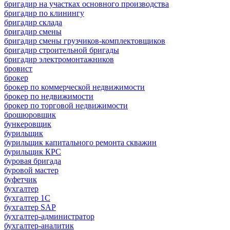
бригадир на участках основного производства
бригадир по клинингу
бригадир склада
бригадир смены
бригадир смены грузчиков-комплектовщиков
бригадир строительной бригады
бригадир электромонтажников
бровист
брокер
брокер по коммерческой недвижимости
брокер по недвижимости
брокер по торговой недвижимости
брошюровщик
бункеровщик
бурильщик
бурильщик капитального ремонта скважин
бурильщик КРС
буровая бригада
буровой мастер
буфетчик
бухгалтер
бухгалтер 1C
бухгалтер SAP
бухгалтер-администратор
бухгалтер-аналитик