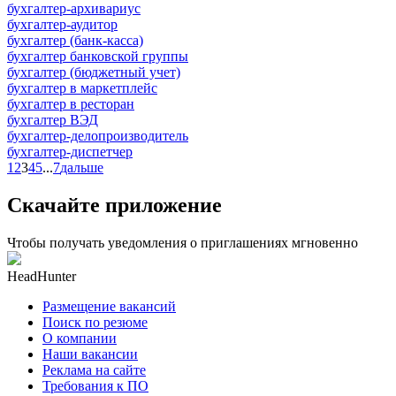
бухгалтер-архивариус
бухгалтер-аудитор
бухгалтер (банк-касса)
бухгалтер банковской группы
бухгалтер (бюджетный учет)
бухгалтер в маркетплейс
бухгалтер в ресторан
бухгалтер ВЭД
бухгалтер-делопроизводитель
бухгалтер-диспетчер
1
2
3
4
5
...
7
дальше
Скачайте приложение
Чтобы получать уведомления о приглашениях мгновенно
HeadHunter
Размещение вакансий
Поиск по резюме
О компании
Наши вакансии
Реклама на сайте
Требования к ПО