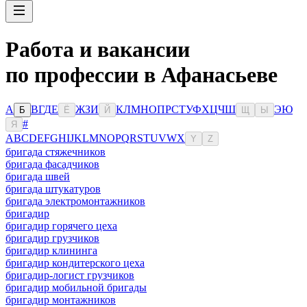
Работа и вакансии
по профессии в Афанасьеве
А
В
Г
Д
Е
Ж
З
И
К
Л
М
Н
О
П
Р
С
Т
У
Ф
Х
Ц
Ч
Ш
Э
Ю
Б
Ё
Й
Щ
Ы
#
Я
A
B
C
D
E
F
G
H
I
J
K
L
M
N
O
P
Q
R
S
T
U
V
W
X
Y
Z
бригада стяжечников
бригада фасадчиков
бригада швей
бригада штукатуров
бригада электромонтажников
бригадир
бригадир горячего цеха
бригадир грузчиков
бригадир клининга
бригадир кондитерского цеха
бригадир-логист грузчиков
бригадир мобильной бригады
бригадир монтажников