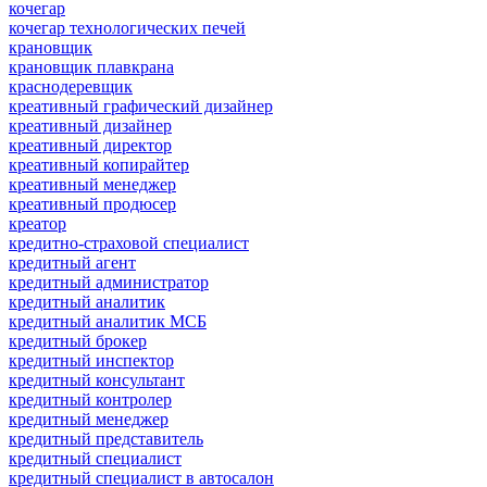
кочегар
кочегар технологических печей
крановщик
крановщик плавкрана
краснодеревщик
креативный графический дизайнер
креативный дизайнер
креативный директор
креативный копирайтер
креативный менеджер
креативный продюсер
креатор
кредитно-страховой специалист
кредитный агент
кредитный администратор
кредитный аналитик
кредитный аналитик МСБ
кредитный брокер
кредитный инспектор
кредитный консультант
кредитный контролер
кредитный менеджер
кредитный представитель
кредитный специалист
кредитный специалист в автосалон