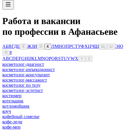
Работа и вакансии
по профессии в Афанасьеве
А
Б
В
Г
Д
Е
Ж
З
И
Л
М
Н
О
П
Р
С
Т
У
Ф
Х
Ц
Ч
Ш
Э
Ю
Ё
Й
К
Щ
Ы
#
Я
A
B
C
D
E
F
G
H
I
J
K
L
M
N
O
P
Q
R
S
T
U
V
W
X
Y
Z
косметолог-диагност
косметолог-инъекционист
косметолог-консультант
косметолог-массажист
косметолог по телу
косметолог-эстетист
костюмер
котельщик
котломойщик
коуч
кофейный сомелье
кофе-леди
кофе-мен