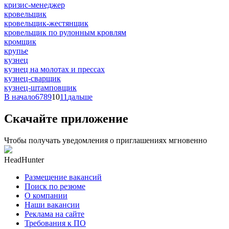
кризис-менеджер
кровельщик
кровельщик-жестянщик
кровельщик по рулонным кровлям
кромщик
крупье
кузнец
кузнец на молотах и прессах
кузнец-сварщик
кузнец-штамповщик
В начало
6
7
8
9
10
11
дальше
Скачайте приложение
Чтобы получать уведомления о приглашениях мгновенно
HeadHunter
Размещение вакансий
Поиск по резюме
О компании
Наши вакансии
Реклама на сайте
Требования к ПО