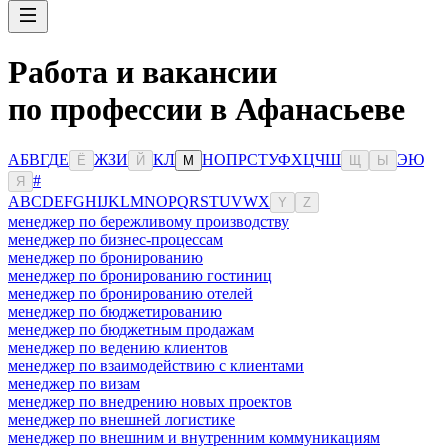
Работа и вакансии
по профессии в Афанасьеве
А
Б
В
Г
Д
Е
Ж
З
И
К
Л
Н
О
П
Р
С
Т
У
Ф
Х
Ц
Ч
Ш
Э
Ю
Ё
Й
М
Щ
Ы
#
Я
A
B
C
D
E
F
G
H
I
J
K
L
M
N
O
P
Q
R
S
T
U
V
W
X
Y
Z
менеджер по бережливому производству
менеджер по бизнес-процессам
менеджер по бронированию
менеджер по бронированию гостиниц
менеджер по бронированию отелей
менеджер по бюджетированию
менеджер по бюджетным продажам
менеджер по ведению клиентов
менеджер по взаимодействию с клиентами
менеджер по визам
менеджер по внедрению новых проектов
менеджер по внешней логистике
менеджер по внешним и внутренним коммуникациям