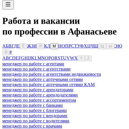
Работа и вакансии
по профессии в Афанасьеве
А
Б
В
Г
Д
Е
Ж
З
И
К
Л
Н
О
П
Р
С
Т
У
Ф
Х
Ц
Ч
Ш
Э
Ю
Ё
Й
М
Щ
Ы
#
Я
A
B
C
D
E
F
G
H
I
J
K
L
M
N
O
P
Q
R
S
T
U
V
W
X
Y
Z
менеджер по работе с агентами
менеджер по работе с агентствами
менеджер по работе с агентствами недвижимости
менеджер по работе с аптечными сетями
менеджер по работе с аптечными сетями КАМ
менеджер по работе с арендаторами
менеджер по работе с арендодателями
менеджер по работе с ассортиментом
менеджер по работе с банками
менеджер по работе с блогерами
менеджер по работе с вендорами
менеджер по работе с водителями
менеджер по работе с врачами