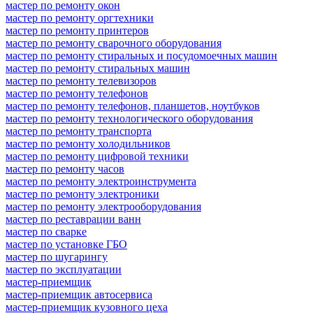
мастер по ремонту окон
мастер по ремонту оргтехники
мастер по ремонту принтеров
мастер по ремонту сварочного оборудования
мастер по ремонту стиральных и посудомоечных машин
мастер по ремонту стиральных машин
мастер по ремонту телевизоров
мастер по ремонту телефонов
мастер по ремонту телефонов, планшетов, ноутбуков
мастер по ремонту технологического оборудования
мастер по ремонту транспорта
мастер по ремонту холодильников
мастер по ремонту цифровой техники
мастер по ремонту часов
мастер по ремонту электроинструмента
мастер по ремонту электроники
мастер по ремонту электрооборудования
мастер по реставрации ванн
мастер по сварке
мастер по установке ГБО
мастер по шугарингу
мастер по эксплуатации
мастер-приемщик
мастер-приемщик автосервиса
мастер-приемщик кузовного цеха