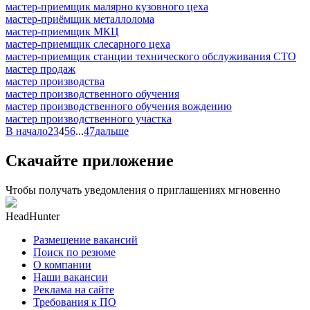
мастер-приемщик малярно кузовного цеха
мастер-приёмщик металлолома
мастер-приемщик МКЦ
мастер-приемщик слесарного цеха
мастер-приемщик станции технического обслуживания СТО
мастер продаж
мастер производства
мастер производственного обучения
мастер производственного обучения вождению
мастер производственного участка
В начало
2
3
4
5
6
...
47
дальше
Скачайте приложение
Чтобы получать уведомления о приглашениях мгновенно
HeadHunter
Размещение вакансий
Поиск по резюме
О компании
Наши вакансии
Реклама на сайте
Требования к ПО