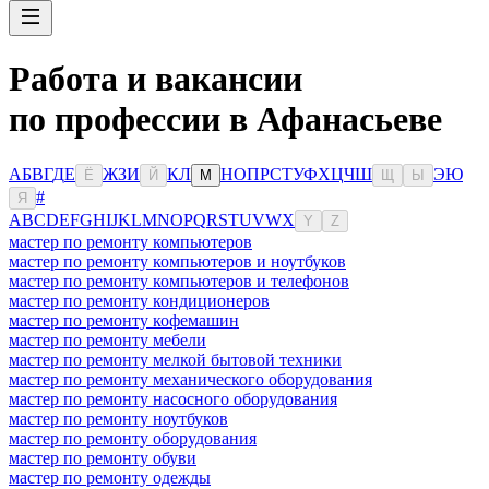
Работа и вакансии
по профессии в Афанасьеве
А
Б
В
Г
Д
Е
Ж
З
И
К
Л
Н
О
П
Р
С
Т
У
Ф
Х
Ц
Ч
Ш
Э
Ю
Ё
Й
М
Щ
Ы
#
Я
A
B
C
D
E
F
G
H
I
J
K
L
M
N
O
P
Q
R
S
T
U
V
W
X
Y
Z
мастер по ремонту компьютеров
мастер по ремонту компьютеров и ноутбуков
мастер по ремонту компьютеров и телефонов
мастер по ремонту кондиционеров
мастер по ремонту кофемашин
мастер по ремонту мебели
мастер по ремонту мелкой бытовой техники
мастер по ремонту механического оборудования
мастер по ремонту насосного оборудования
мастер по ремонту ноутбуков
мастер по ремонту оборудования
мастер по ремонту обуви
мастер по ремонту одежды