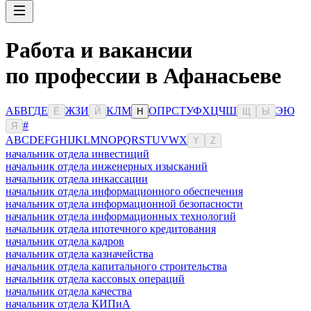
Работа и вакансии
по профессии в Афанасьеве
А
Б
В
Г
Д
Е
Ж
З
И
К
Л
М
О
П
Р
С
Т
У
Ф
Х
Ц
Ч
Ш
Э
Ю
Ё
Й
Н
Щ
Ы
#
Я
A
B
C
D
E
F
G
H
I
J
K
L
M
N
O
P
Q
R
S
T
U
V
W
X
Y
Z
начальник отдела инвестиций
начальник отдела инженерных изысканий
начальник отдела инкассации
начальник отдела информационного обеспечения
начальник отдела информационной безопасности
начальник отдела информационных технологий
начальник отдела ипотечного кредитования
начальник отдела кадров
начальник отдела казначейства
начальник отдела капитального строительства
начальник отдела кассовых операций
начальник отдела качества
начальник отдела КИПиА