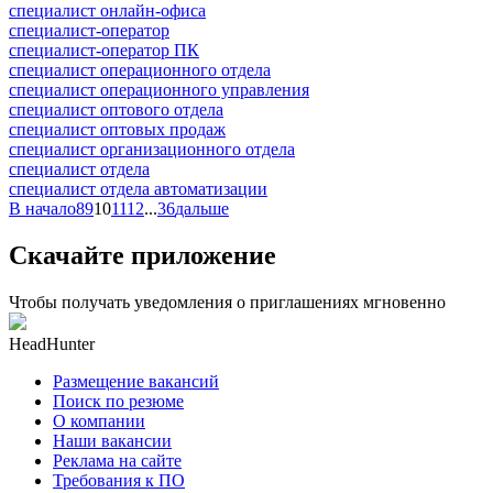
специалист онлайн-офиса
специалист-оператор
специалист-оператор ПК
специалист операционного отдела
специалист операционного управления
специалист оптового отдела
специалист оптовых продаж
специалист организационного отдела
специалист отдела
специалист отдела автоматизации
В начало
8
9
10
11
12
...
36
дальше
Скачайте приложение
Чтобы получать уведомления о приглашениях мгновенно
HeadHunter
Размещение вакансий
Поиск по резюме
О компании
Наши вакансии
Реклама на сайте
Требования к ПО