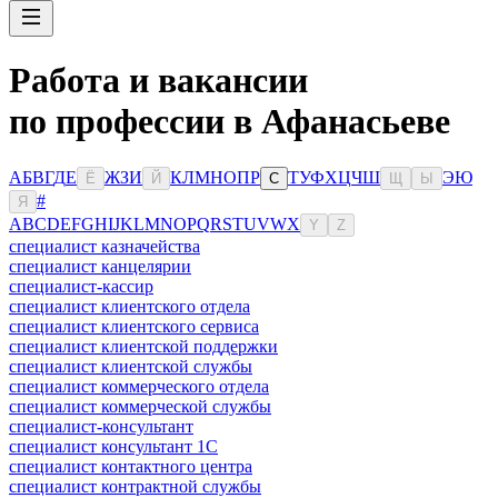
Работа и вакансии
по профессии в Афанасьеве
А
Б
В
Г
Д
Е
Ж
З
И
К
Л
М
Н
О
П
Р
Т
У
Ф
Х
Ц
Ч
Ш
Э
Ю
Ё
Й
С
Щ
Ы
#
Я
A
B
C
D
E
F
G
H
I
J
K
L
M
N
O
P
Q
R
S
T
U
V
W
X
Y
Z
специалист казначейства
специалист канцелярии
специалист-кассир
специалист клиентского отдела
специалист клиентского сервиса
специалист клиентской поддержки
специалист клиентской службы
специалист коммерческого отдела
специалист коммерческой службы
специалист-консультант
специалист консультант 1С
специалист контактного центра
специалист контрактной службы