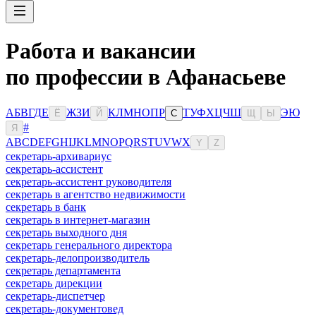
Работа и вакансии
по профессии в Афанасьеве
А
Б
В
Г
Д
Е
Ж
З
И
К
Л
М
Н
О
П
Р
Т
У
Ф
Х
Ц
Ч
Ш
Э
Ю
Ё
Й
С
Щ
Ы
#
Я
A
B
C
D
E
F
G
H
I
J
K
L
M
N
O
P
Q
R
S
T
U
V
W
X
Y
Z
секретарь-архивариус
секретарь-ассистент
секретарь-ассистент руководителя
секретарь в агентство недвижимости
секретарь в банк
секретарь в интернет-магазин
секретарь выходного дня
секретарь генерального директора
секретарь-делопроизводитель
секретарь департамента
секретарь дирекции
секретарь-диспетчер
секретарь-документовед