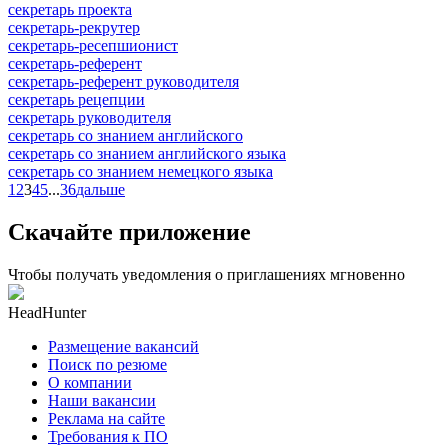
секретарь проекта
секретарь-рекрутер
секретарь-ресепшионист
секретарь-референт
секретарь-референт руководителя
секретарь рецепции
секретарь руководителя
секретарь со знанием английского
секретарь со знанием английского языка
секретарь со знанием немецкого языка
1
2
3
4
5
...
36
дальше
Скачайте приложение
Чтобы получать уведомления о приглашениях мгновенно
HeadHunter
Размещение вакансий
Поиск по резюме
О компании
Наши вакансии
Реклама на сайте
Требования к ПО