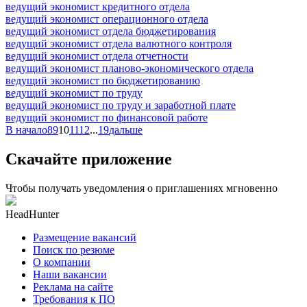
ведущий экономист кредитного отдела
ведущий экономист операционного отдела
ведущий экономист отдела бюджетирования
ведущий экономист отдела валютного контроля
ведущий экономист отдела отчетности
ведущий экономист планово-экономического отдела
ведущий экономист по бюджетированию
ведущий экономист по труду
ведущий экономист по труду и заработной плате
ведущий экономист по финансовой работе
В начало
8
9
10
11
12
...
19
дальше
Скачайте приложение
Чтобы получать уведомления о приглашениях мгновенно
HeadHunter
Размещение вакансий
Поиск по резюме
О компании
Наши вакансии
Реклама на сайте
Требования к ПО