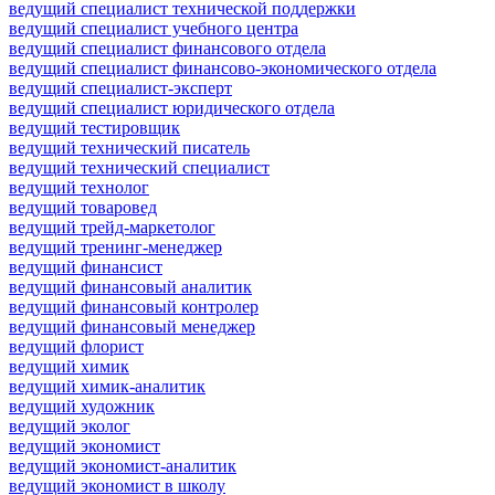
ведущий специалист технической поддержки
ведущий специалист учебного центра
ведущий специалист финансового отдела
ведущий специалист финансово-экономического отдела
ведущий специалист-эксперт
ведущий специалист юридического отдела
ведущий тестировщик
ведущий технический писатель
ведущий технический специалист
ведущий технолог
ведущий товаровед
ведущий трейд-маркетолог
ведущий тренинг-менеджер
ведущий финансист
ведущий финансовый аналитик
ведущий финансовый контролер
ведущий финансовый менеджер
ведущий флорист
ведущий химик
ведущий химик-аналитик
ведущий художник
ведущий эколог
ведущий экономист
ведущий экономист-аналитик
ведущий экономист в школу