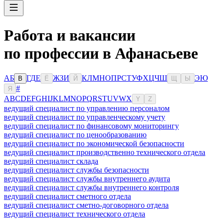
Работа и вакансии
по профессии в Афанасьеве
А
Б
Г
Д
Е
Ж
З
И
К
Л
М
Н
О
П
Р
С
Т
У
Ф
Х
Ц
Ч
Ш
Э
Ю
В
Ё
Й
Щ
Ы
#
Я
A
B
C
D
E
F
G
H
I
J
K
L
M
N
O
P
Q
R
S
T
U
V
W
X
Y
Z
ведущий специалист по управлению персоналом
ведущий специалист по управленческому учету
ведущий специалист по финансовому мониторингу
ведущий специалист по ценообразованию
ведущий специалист по экономической безопасности
ведущий специалист производственно технического отдела
ведущий специалист склада
ведущий специалист службы безопасности
ведущий специалист службы внутреннего аудита
ведущий специалист службы внутреннего контроля
ведущий специалист сметного отдела
ведущий специалист сметно-договорного отдела
ведущий специалист технического отдела