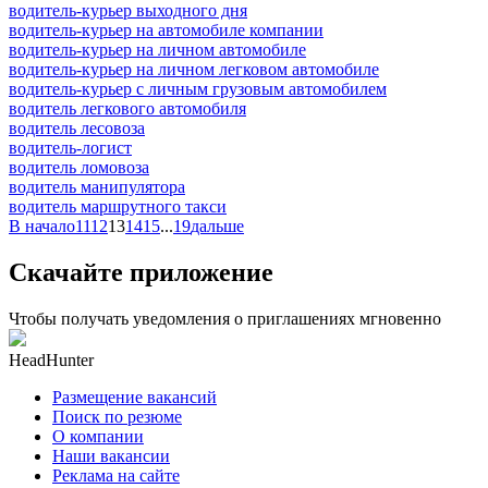
водитель-курьер выходного дня
водитель-курьер на автомобиле компании
водитель-курьер на личном автомобиле
водитель-курьер на личном легковом автомобиле
водитель-курьер с личным грузовым автомобилем
водитель легкового автомобиля
водитель лесовоза
водитель-логист
водитель ломовоза
водитель манипулятора
водитель маршрутного такси
В начало
11
12
13
14
15
...
19
дальше
Скачайте приложение
Чтобы получать уведомления о приглашениях мгновенно
HeadHunter
Размещение вакансий
Поиск по резюме
О компании
Наши вакансии
Реклама на сайте