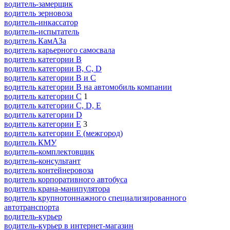
водитель-замерщик
водитель зерновоза
водитель-инкассатор
водитель-испытатель
водитель КамАЗа
водитель карьерного самосвала
водитель категории B
водитель категории B, C, D
водитель категории B и C
водитель категории B на автомобиль компании
водитель категории C
1
водитель категории C, D, E
водитель категории D
водитель категории E
3
водитель категории E (межгород)
водитель КМУ
водитель-комплектовщик
водитель-консультант
водитель контейнеровоза
водитель корпоративного автобуса
водитель крана-манипулятора
водитель крупнотоннажного специализированного
автотранспорта
водитель-курьер
водитель-курьер в интернет-магазин