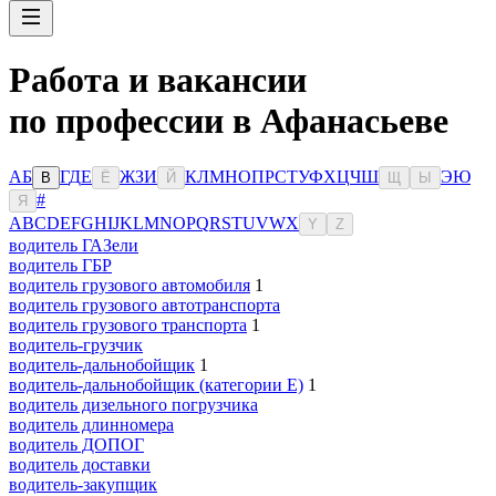
Работа и вакансии
по профессии в Афанасьеве
А
Б
Г
Д
Е
Ж
З
И
К
Л
М
Н
О
П
Р
С
Т
У
Ф
Х
Ц
Ч
Ш
Э
Ю
В
Ё
Й
Щ
Ы
#
Я
A
B
C
D
E
F
G
H
I
J
K
L
M
N
O
P
Q
R
S
T
U
V
W
X
Y
Z
водитель ГАЗели
водитель ГБР
водитель грузового автомобиля
1
водитель грузового автотранспорта
водитель грузового транспорта
1
водитель-грузчик
водитель-дальнобойщик
1
водитель-дальнобойщик (категории Е)
1
водитель дизельного погрузчика
водитель длинномера
водитель ДОПОГ
водитель доставки
водитель-закупщик